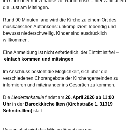
im Chor oder nur zuhause zur Radiomusik – hier zählt allein
die Lust am Mitsingen.
Rund 90 Minuten lang wird die Kirche zu einem Ort des
musikalischen Auftankens: unkompliziert, lebendig und
bewusst niederschwellig. Kinder sind ausdrücklich
willkommen.
Eine Anmeldung ist nicht erforderlich, der Eintritt ist frei –
einfach kommen und mitsingen
.
Im Anschluss besteht die Möglichkeit, sich über die
verschiedenen Chorangebote der Kirchengemeinden zu
informieren und miteinander ins Gespräch zu kommen.
Die
Liedertankstelle
findet am
26. April 2026 ab 11:00
Uhr
in der
Barockkirche Ilten (Kirchstraße 1, 31319
Sehnde-Ilten)
statt.
Veranstaltet wird das Mitsing-Event von der