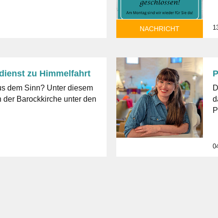
1
NACHRICHT
dienst zu Himmelfahrt
P
Sinn? Unter diesem
D
n der Barockkirche unter den
d
P
0