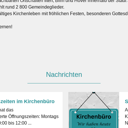
achbarten Ortschaften Ilten, Bilm und Höver innerhalb der Sta
hlt rund 2 800 Gemeindeglieder.
fältiges Kirchenleben mit fröhlichen Festen, besonderen Gotte
ernen!
Nachrichten
zeiten im Kirchenbüro
S
hat das
A
 Öffnungszeiten: Montags
Ki
:00 bis 12:00 ...
N