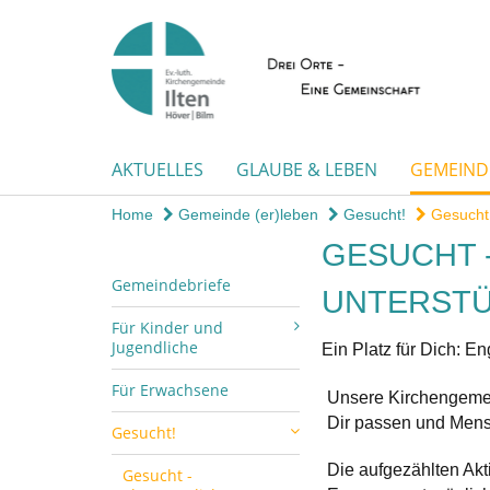
AKTUELLES
GLAUBE & LEBEN
GEMEINDE
Home
Gemeinde (er)leben
Gesucht!
Gesucht 
GESUCHT 
Gemeindebriefe
UNTERST
Für Kinder und
Jugendliche
Ein Platz für Dich: En
Für Erwachsene
Unsere Kirchengemein
Dir passen und Mensc
Gesucht!
Die aufgezählten Akt
Gesucht -