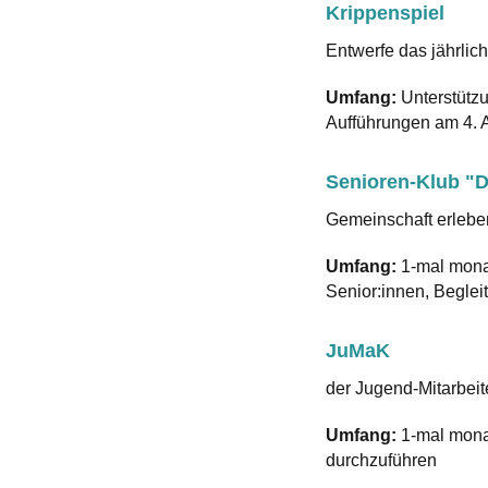
Krippenspiel
Entwerfe das jährlic
Umfang:
Unterstützu
Aufführungen am 4. A
Senioren-Klub "D
Gemeinschaft erleb
Umfang:
1-mal monat
Senior:innen, Beglei
JuMaK
der Jugend-Mitarbeit
Umfang:
1-mal monat
durchzuführen