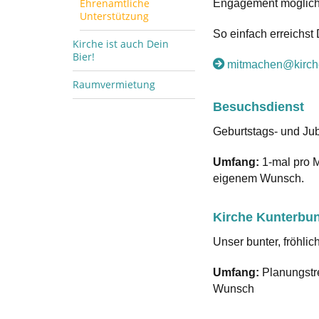
Ehrenamtliche
Engagement möglich,
Unterstützung
So einfach erreichst
Kirche ist auch Dein
Bier!
mitmachen@kirche
Raumvermietung
Besuchsdienst
Geburtstags- und Ju
Umfang:
1-mal pro M
eigenem Wunsch.
Kirche Kunterbun
Unser bunter, fröhli
Umfang:
Planungstre
Wunsch