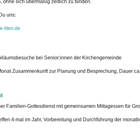
 ohne sich übermäßig zeitlich zu binden.
 Du uns:
-ilten.de
biläumsbesuche bei Senior:innen der Kirchengemeinde
onat Zusammenkunft zur Planung und Besprechung, Dauer ca. 1
t
cher Familien-Gottesdienst mit gemeinsamen Mittagessen für Gr
ffen 4-mal im Jahr, Vorbereitung und Durchführung der monatli