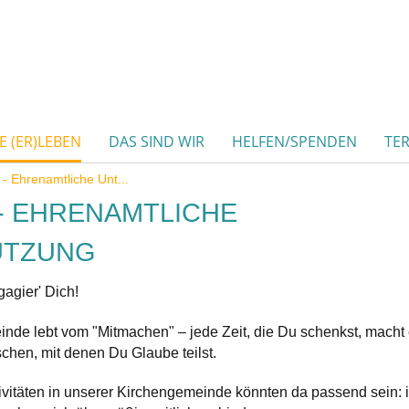
 (ER)LEBEN
DAS SIND WIR
HELFEN/SPENDEN
TE
- Ehrenamtliche Unt...
- EHRENAMTLICHE
ÜTZUNG
gagier' Dich!
de lebt vom "Mitmachen" – jede Zeit, die Du schenkst, macht 
hen, mit denen Du Glaube teilst.
ivitäten in unserer Kirchengemeinde könnten da passend sein: i